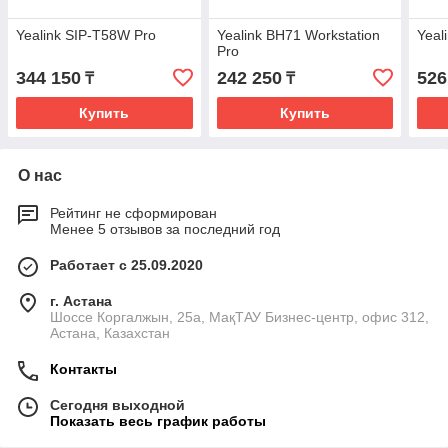
Yealink SIP-T58W Pro
Yealink BH71 Workstation
Yeal
Pro
344 150
242 250
526
₸
₸
Купить
Купить
О нас
Рейтинг не сформирован
Менее 5 отзывов за последний год
Работает с 25.09.2020
г. Астана
​Шоссе Коргалжын, 25а, МақТАУ Бизнес-центр, офис 312,
Астана, Казахстан
Контакты
Сегодня выходной
Показать весь график работы