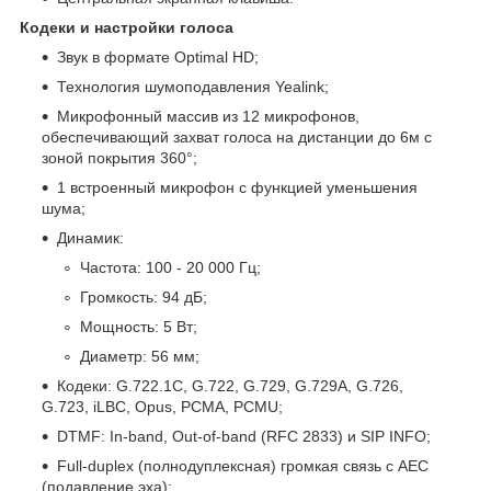
Кодеки и настройки голоса
Звук в формате Optimal HD;
Технология шумоподавления Yealink;
Микрофонный массив из 12 микрофонов,
обеспечивающий захват голоса на дистанции до 6м с
зоной покрытия 360°;
1 встроенный микрофон с функцией уменьшения
шума;
Динамик:
Частота: 100 - 20 000 Гц;
Громкость: 94 дБ;
Мощность: 5 Вт;
Диаметр: 56 мм;
Кодеки: G.722.1C, G.722, G.729, G.729А, G.726,
G.723, iLBC, Opus, PCMA, PCMU;
DTMF: In-band, Out-of-band (RFC 2833) и SIP INFO;
Full-duplex (полнодуплексная) громкая связь с AEC
(подавление эха);