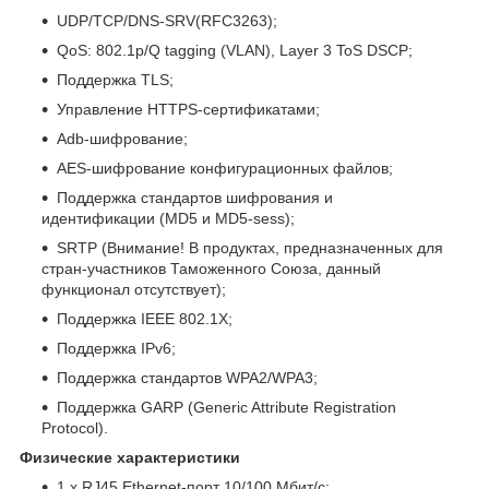
UDP/TCP/DNS-SRV(RFC3263);
QoS: 802.1p/Q tagging (VLAN), Layer 3 ToS DSCP;
Поддержка TLS;
Управление HTTPS-сертификатами;
Adb-шифрование;
AES-шифрование конфигурационных файлов;
Поддержка стандартов шифрования и
идентификации (MD5 и MD5-sess);
SRTP (Внимание! В продуктах, предназначенных для
стран-участников Таможенного Союза, данный
функционал отсутствует);
Поддержка IEEE 802.1X;
Поддержка IPv6;
Поддержка стандартов WPA2/WPA3;
Поддержка GARP (Generic Attribute Registration
Protocol).
Физические характеристики
1 х RJ45 Ethernet-порт 10/100 Мбит/с;