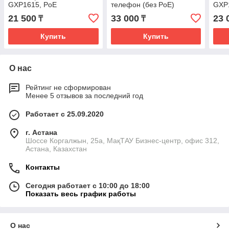
GXP1615, PoE
телефон (без PoE)
GXP
21 500
33 000
23 
₸
₸
Купить
Купить
О нас
Рейтинг не сформирован
Менее 5 отзывов за последний год
Работает с 25.09.2020
г. Астана
​Шоссе Коргалжын, 25а, МақТАУ Бизнес-центр, офис 312,
Астана, Казахстан
Контакты
Сегодня работает с 10:00 до 18:00
Показать весь график работы
О нас