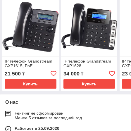
IP телефон Grandstream
IP телефон Grandstream
IP т
GXP1615, PoE
GXP1628
GXP
21 500
34 000
23 
₸
₸
Купить
Купить
О нас
Рейтинг не сформирован
Менее 5 отзывов за последний год
Работает с 25.09.2020