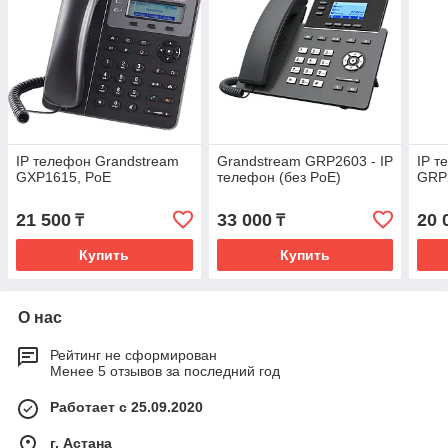
IP телефон Grandstream
Grandstream GRP2603 - IP
IP т
GXP1615, PoE
телефон (без PoE)
GRP
21 500
33 000
20 
₸
₸
Купить
Купить
О нас
Рейтинг не сформирован
Менее 5 отзывов за последний год
Работает с 25.09.2020
г. Астана