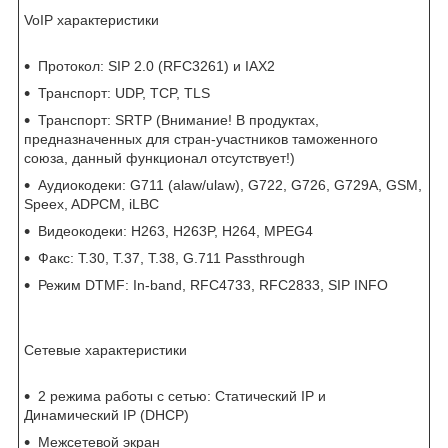
VoIP характеристики
Протокол: SIP 2.0 (RFC3261) и IAX2
Транспорт: UDP, TCP, TLS
Транспорт: SRTP (Внимание! В продуктах,
предназначенных для стран-участников таможенного
союза, данный функционал отсутствует!)
Аудиокодеки: G711 (alaw/ulaw), G722, G726, G729A, GSM,
Speex, ADPCM, iLBC
Видеокодеки: H263, H263P, H264, MPEG4
Факс: Т.30, Т.37, Т.38, G.711 Passthrough
Режим DTMF: In-band, RFC4733, RFC2833, SIP INFO
Сетевые характеристики
2 режима работы с сетью: Статический IP и
Динамический IP (DHCP)
Межсетевой экран