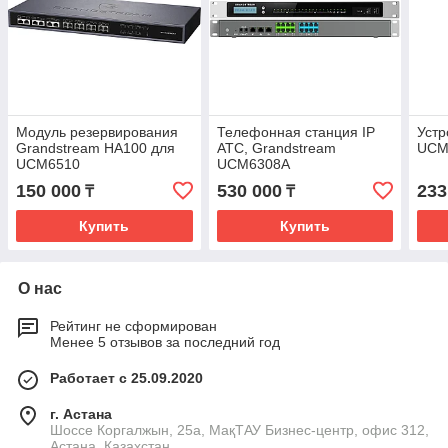
Модуль резервирования
Телефонная станция IP
Устр
Grandstream HA100 для
ATC, Grandstream
UCM6
UCM6510
UCM6308A
150 000
530 000
233
₸
₸
Купить
Купить
О нас
Рейтинг не сформирован
Менее 5 отзывов за последний год
Работает с 25.09.2020
г. Астана
​Шоссе Коргалжын, 25а, МақТАУ Бизнес-центр, офис 312,
Астана, Казахстан