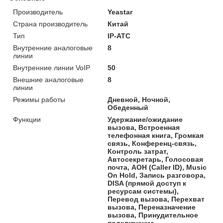
Производитель
Yeastar
Страна производитель
Китай
Тип
IP-АТС
Внутренние аналоговые
8
линии
Внутренние линии VoIP
50
Внешние аналоговые
8
линии
Режимы работы
Дневной, Ночной,
Обеденный
Функции
Удержание/ожидание
вызова, Встроенная
телефонная книга, Громкая
связь, Конференц-связь,
Контроль затрат,
Автосекретарь, Голосовая
почта, АОН (Caller ID), Music
On Hold, Запись разговора,
DISA (прямой доступ к
ресурсам системы),
Перевод вызова, Перехват
вызова, Переназначение
вызова, Принудительное
подключение,