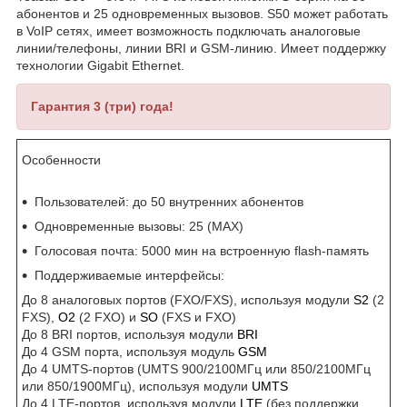
абонентов и 25 одновременных вызовов. S50 может работать
в VoIP сетях, имеет возможность подключать аналоговые
линии/телефоны, линии BRI и GSM-линию. Имеет поддержку
технологии Gigabit Ethernet.
Гарантия 3 (три) года!
Особенности
Пользователей: до 50 внутренних абонентов
Одновременные вызовы: 25 (MAX)
Голосовая почта: 5000 мин на встроенную flash-память
Поддерживаемые интерфейсы:
До 8 аналоговых портов (FXO/FXS), используя модули
S2
(2
FXS),
O2
(2 FXO) и
SO
(FXS и FXO)
До 8 BRI портов, используя модули
BRI
До 4 GSM порта, используя модуль
GSM
До 4 UMTS-портов (UMTS 900/2100МГц или 850/2100МГц
или 850/1900МГц), используя модули
UMTS
До 4 LTE-портов, используя модули
LTE
(без поддержки