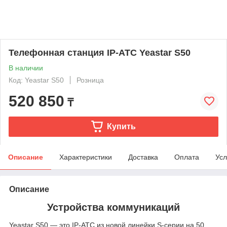
Телефонная станция IP-АТС Yeastar S50
В наличии
Код: Yeastar S50
Розница
520 850
₸
Купить
Описание
Характеристики
Доставка
Оплата
Усл
Описание
Устройства коммуникаций
Yeastar S50 — это IP-АТС из новой линейки S-серии на 50